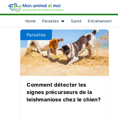
Home
Parasites
Santé
Entraînement
Show submenu for [object Obje
Parasites
Comment détecter les
signes précurseurs de la
leishmaniose chez le chien?