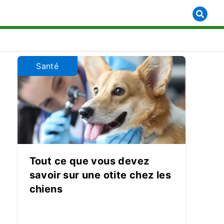
ow submenu for [object Object]
Santé
Tout ce que vous devez
savoir sur une otite chez les
chiens