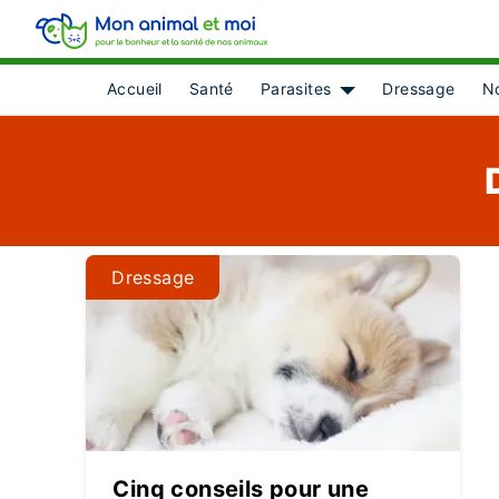
Accueil
Santé
Parasites
Dressage
No
Show submenu for [o
Dressage
Cinq conseils pour une