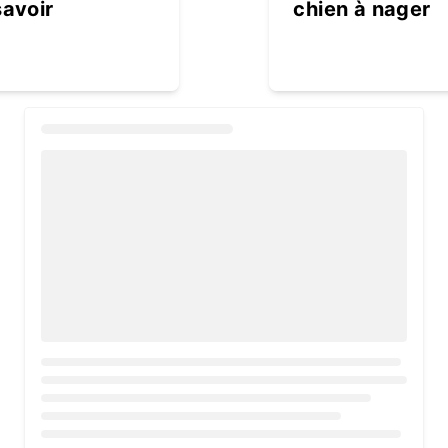
savoir
chien à nager