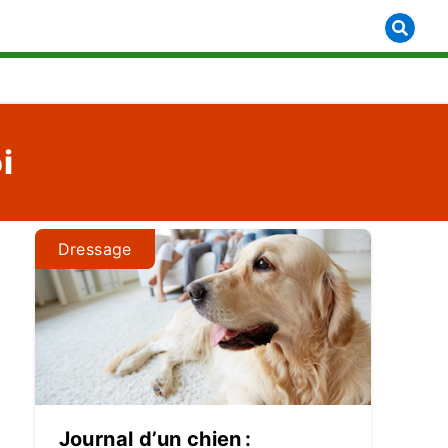
how submenu for [object Object]
i
Dressage
Journal d’un chien :