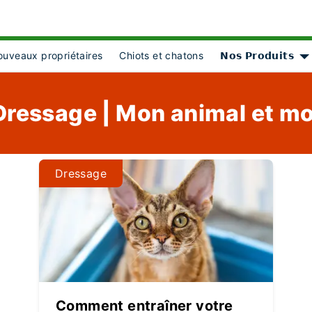
uveaux propriétaires
Chiots et chatons
𝗡𝗼𝘀 𝗣𝗿𝗼𝗱𝘂𝗶𝘁𝘀
bject Object]
S
Dressage | Mon animal et mo
Dressage
Comment entraîner votre