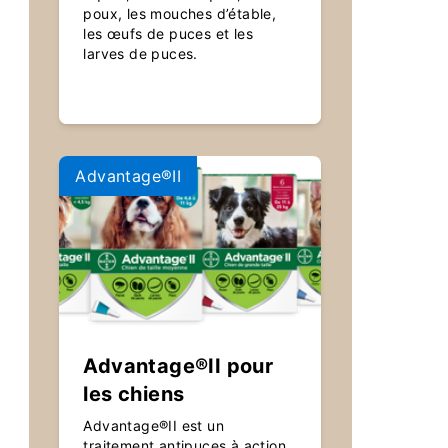
poux, les mouches d’étable,
les œufs de puces et les
larves de puces.
Advantage®II
Advantage®II pour
les chiens
Advantage®II est un
traitement antipuces à action