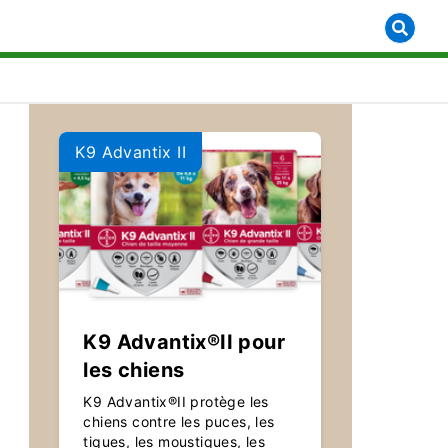
how submenu for [object Object]
K9 Advantix II
K9 Advantix®II pour
les chiens
K9 Advantix®II protège les
chiens contre les puces, les
tiques, les moustiques, les