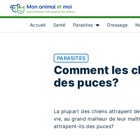
Accueil
Santé
Parasites
Dressage
No
Show submenu for [o
PARASITES
Comment les ch
des puces?
La plupart des chiens attrapent d
vie, au grand malheur de leur maî
attrapent-ils des puces?