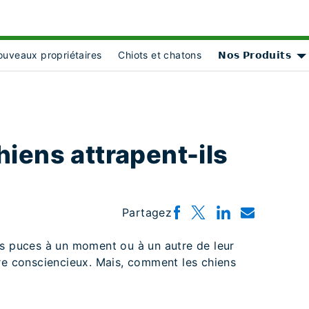
uveaux propriétaires
Chiots et chatons
𝗡𝗼𝘀 𝗣𝗿𝗼𝗱𝘂𝗶𝘁𝘀
bject Object]
S
iens attrapent-ils
Partagez
es puces à un moment ou à un autre de leur
tre consciencieux. Mais, comment les chiens