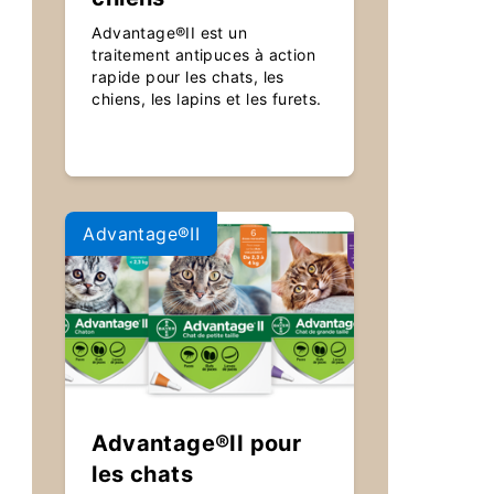
Advantage®II est un
traitement antipuces à action
rapide pour les chats, les
chiens, les lapins et les furets.
Advantage®II
Advantage®II pour
les chats