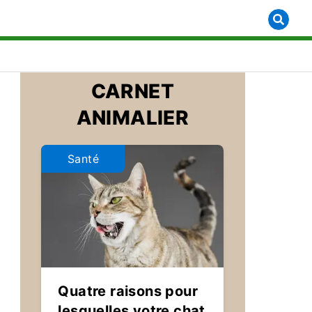
how submenu for [object Object]
CARNET
ANIMALIER
Santé
Quatre raisons pour
lesquelles votre chat