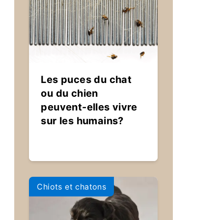
Les puces du chat
ou du chien
peuvent-elles vivre
sur les humains?
Chiots et chatons