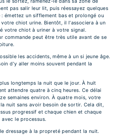
ous le sortez, ramenez-le dans sa zone de
nt pas salir leur lit, puis réessayez quelques
e : émettez un sifflement bas et prolongé ou
otre chiot urine. Bientôt, il l'associera à un
é votre chiot à uriner à votre signal.
ur commande peut être très utile avant de se
iture.
possible les accidents, même à un si jeune âge.
esoin d'y aller moins souvent pendant la
lus longtemps la nuit que le jour. À huit
nt attendre quatre à cinq heures. Ce délai
uze semaines environ. À quatre mois, votre
a nuit sans avoir besoin de sortir. Cela dit,
essus progressif et chaque chien et chaque
t avec le processus.
r le dressage à la propreté pendant la nuit.