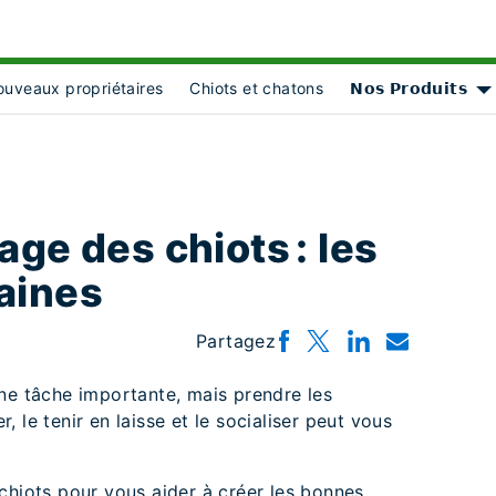
uveaux propriétaires
Chiots et chatons
𝗡𝗼𝘀 𝗣𝗿𝗼𝗱𝘂𝗶𝘁𝘀
bject Object]
S
ge des chiots : les
aines
Partagez
ne tâche importante, mais prendre les
 le tenir en laisse et le socialiser peut vous
chiots pour vous aider à créer les bonnes