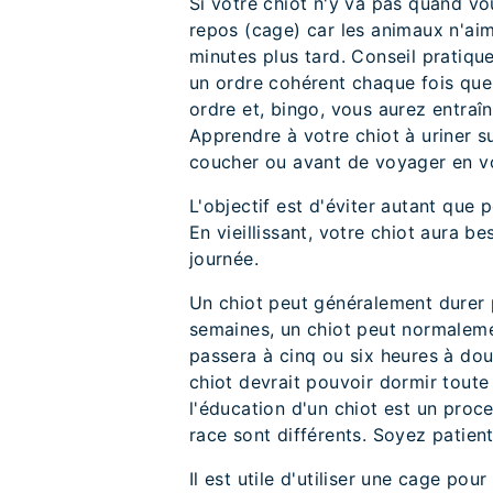
Si votre chiot n'y va pas quand v
repos (cage) car les animaux n'aime
minutes plus tard. Conseil pratiqu
un ordre cohérent chaque fois que v
ordre et, bingo, vous aurez entraîn
Apprendre à votre chiot à uriner s
coucher ou avant de voyager en vo
L'objectif est d'éviter autant que 
En vieillissant, votre chiot aura b
journée.
Un chiot peut généralement durer p
semaines, un chiot peut normaleme
passera à cinq ou six heures à do
chiot devrait pouvoir dormir toute l
l'éducation d'un chiot est un proc
race sont différents. Soyez patien
Il est utile d'utiliser une cage pou