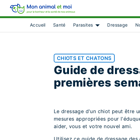
Accueil
Santé
Parasites
Dressage
No
Show submenu for [o
CHIOTS ET CHATONS
Guide de dressa
premières sem
Le dressage d'un chiot peut être u
mesures appropriées pour l'éduquer,
aider, vous et votre nouvel ami.
Utilisez ce guide de dressage des 