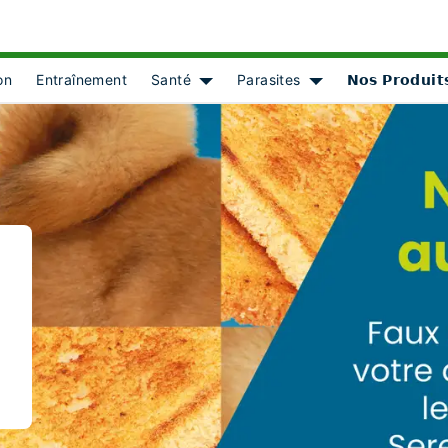
on
Entraînement
Santé
Parasites
𝗡𝗼𝘀 𝗣𝗿𝗼𝗱𝘂𝗶𝘁
Show submenu for [object Object]
Show submenu for [