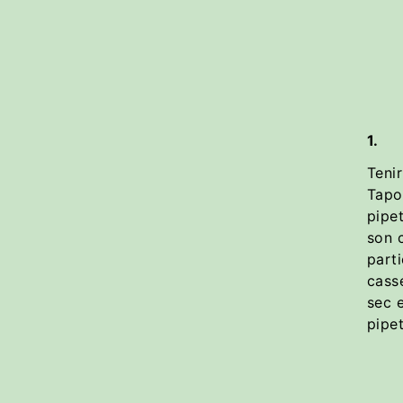
1.
Tenir
Tapot
pipet
son 
parti
cass
sec e
pipet