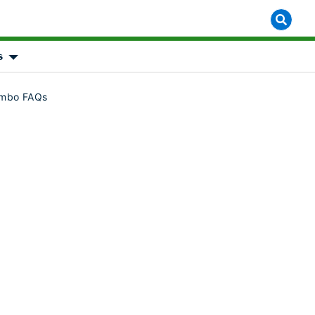

object Object]
Show submenu for [object Object]
mbo FAQs