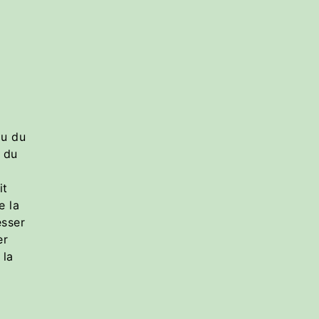
au du
e du
it
e la
esser
er
 la