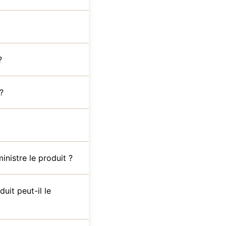
?
?
inistre le produit ?
uit peut-il le