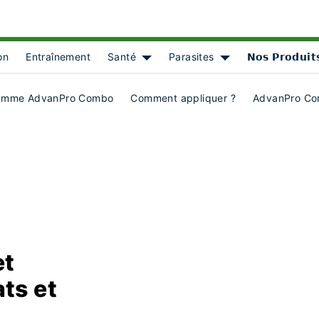
on
Entraînement
Santé
Parasites
𝗡𝗼𝘀 𝗣𝗿𝗼𝗱𝘂𝗶𝘁
Show submenu for [object Object]
Show submenu for [
amme AdvanPro Combo
Comment appliquer ?
AdvanPro Co
et
ts et